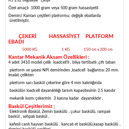
RS 232 bilgisayar çıkışlı
Özel amaçlı 1000 gram veya 500 gram hassasiyetli
Demirci Kantarı çeşitleri platformu; değişik ebatlarda
üretilmiştir.
ÇEKERİ HASSASİYET PLATFORM
EBADI
5
0
00 KG 1 KG 150 cm x 200 cm
Kantar Mekanik Aksam Özellikleri :
4 adet 3410 model çelik loadcell'li , bilya tertibatlı ,çift taban
platform ve şasesi NPI demirinden ,loadcell bağlantısı 20 mm.
imalat çelikten
platform sacı baskül çekerine göre 4 mm kalınlığında
baskülün loadcell dayanıklılığı tartım kapasitesinin 2.5 katıdır
mekanik kısmı çekerinin 3 katına kadar dayanıklıdır .
Baskül Çeşitlerimiz ;
Elektronik Baskül, Zemin baskülü , çukur baskülü, rampalı
baskül , sehpalı baskül ,
kafesli canlı hayvan baskülü , kancalı et baskülü,kasap baskülü ,