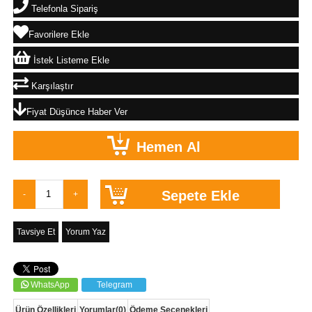
Telefonla Sipariş
Favorilere Ekle
İstek Listeme Ekle
Karşılaştır
Fiyat Düşünce Haber Ver
Tavsiye Et
Yorum Yaz
WhatsApp
Telegram
Ürün Özellikleri
Yorumlar
(0)
Ödeme Seçenekleri