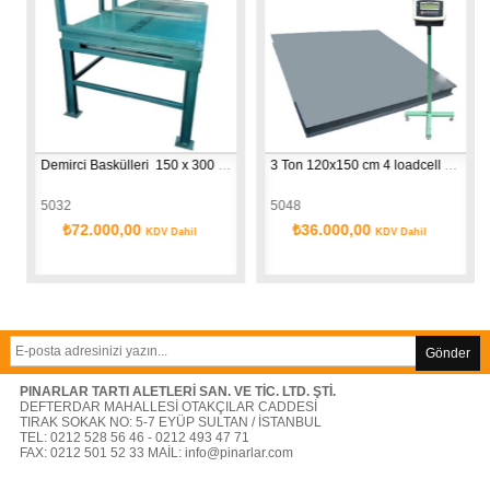
Demirci Baskülleri  150 x 300 cm (imalat)
3 Ton 120x150 cm 4 loadcell baskül (imalat)
5032
5048
₺72.000,00
₺36.000,00
KDV Dahil
KDV Dahil
Gönder
PINARLAR TARTI ALETLERİ SAN. VE TİC. LTD. ŞTİ.
DEFTERDAR MAHALLESİ OTAKÇILAR CADDESİ
TIRAK SOKAK NO: 5-7 EYÜP SULTAN / İSTANBUL
TEL: 0212 528 56 46 - 0212 493 47 71
FAX: 0212 501 52 33 MAİL:
info@pinarlar.com