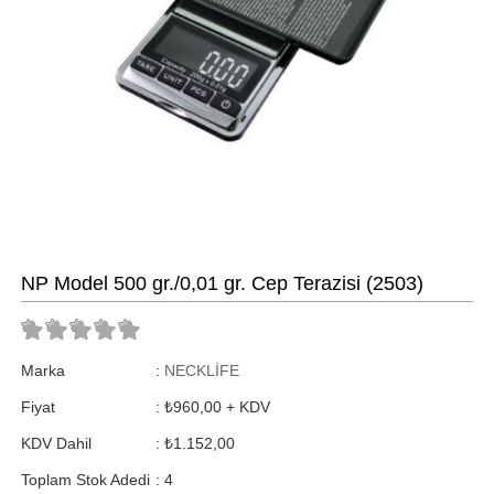
NP Model 500 gr./0,01 gr. Cep Terazisi
(2503)
Marka
:
NECKLİFE
Fiyat
:
₺960,00
+ KDV
KDV Dahil
:
₺1.152,00
Toplam Stok Adedi
:
4