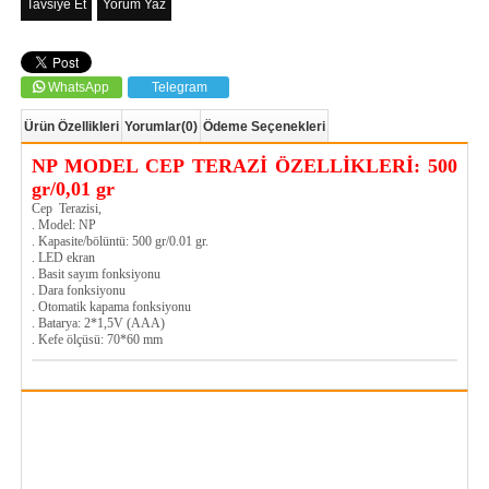
Tavsiye Et
Yorum Yaz
WhatsApp
Telegram
Ürün Özellikleri
Yorumlar
(0)
Ödeme Seçenekleri
NP MODEL CEP TERAZİ ÖZELLİKLERİ: 500
gr/0,01 gr
Cep Terazisi,
. Model: NP
. Kapasite/bölüntü: 500 gr/0.01 gr.
. LED ekran
. Basit sayım fonksiyonu
. Dara fonksiyonu
. Otomatik kapama fonksiyonu
. Batarya: 2*1,5V (AAA)
. Kefe ölçüsü: 70*60 mm