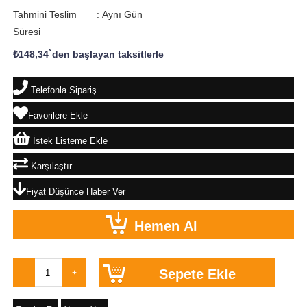
Tahmini Teslim
:
Aynı Gün
Süresi
₺148,34
`den başlayan taksitlerle
Telefonla Sipariş
Favorilere Ekle
İstek Listeme Ekle
Karşılaştır
Fiyat Düşünce Haber Ver