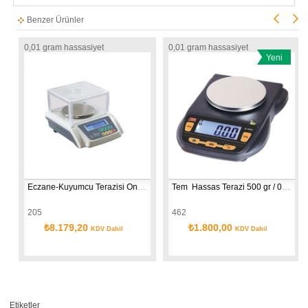
Benzer Ürünler
0,01 gram hassasiyet
0,01 gram hassasiyet
Yeni
Ürün
1 gr.
Eczane-Kuyumcu Terazisi Onaylı
Tem  Hassas Terazi 500 gr / 0,01 gr SF-400D-0,5 Model
205
462
₺8.179,20
₺1.800,00
KDV Dahil
KDV Dahil
Etiketler