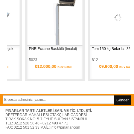
Veteriner Baskülü 150 kg çekerli , 50 gr hassasiyetli  60 cm 90 cm (imalat)
PNR Eczane Baskülü (imalat)
Tem 15
5023
812
₺12.000,00
₺9.600,00
il
KDV Dahil
KDV Dahil
Gönder
PINARLAR TARTI ALETLERİ SAN. VE TİC. LTD. ŞTİ.
DEFTERDAR MAHALLESİ OTAKÇILAR CADDESİ
TIRAK SOKAK NO: 5-7 EYÜP SULTAN / İSTANBUL
TEL: 0212 528 56 46 - 0212 493 47 71
FAX: 0212 501 52 33 MAİL:
info@pinarlar.com