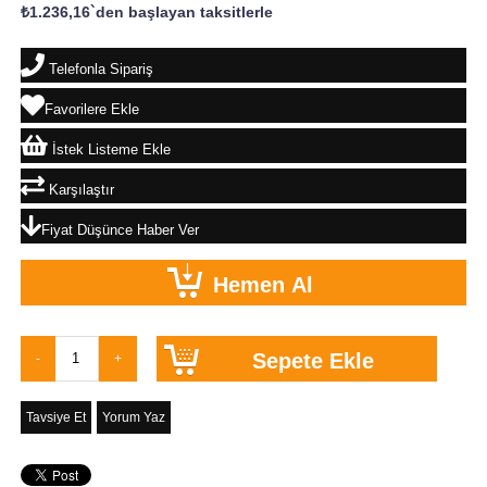
₺1.236,16
`den başlayan taksitlerle
Telefonla Sipariş
Favorilere Ekle
İstek Listeme Ekle
Karşılaştır
Fiyat Düşünce Haber Ver
Tavsiye Et
Yorum Yaz